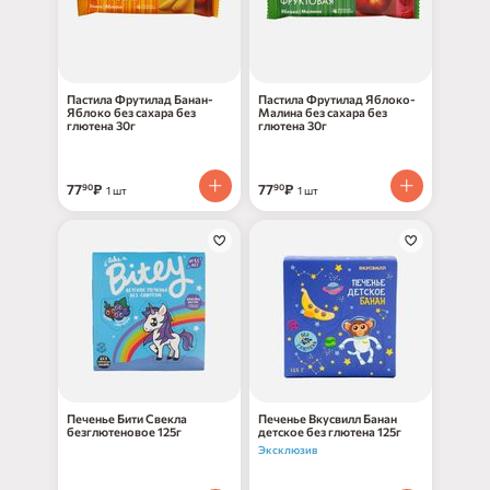
Пастила Фрутилад Банан-
Пастила Фрутилад Яблоко-
Яблоко без сахара без
Малина без сахара без
глютена 30г
глютена 30г
77
₽
77
₽
90
90
1 шт
1 шт
Печенье Бити Свекла
Печенье Вкусвилл Банан
безглютеновое 125г
детское без глютена 125г
Эксклюзив