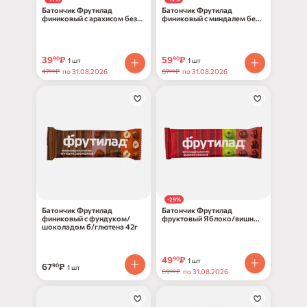
Батончик Фрутилад
Батончик Фрутилад
финиковый с арахисом без
финиковый с миндалем без
глютена 42г
глютена 42г
39
₽
59
₽
90
90
1 шт
1 шт
47
₽
по 31.08.2026
67
₽
по 31.08.2026
90
90
-29%
Батончик Фрутилад
Батончик Фрутилад
финиковый с фундуком/
фруктовый Яблоко/вишня
шоколадом б/глютена 42г
без глютена 30г
49
₽
90
1 шт
67
₽
90
1 шт
69
₽
по 31.08.2026
90