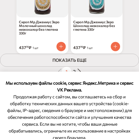
Сироп Мр.Джемиус Зеро
Сироп Мр.Джемиус Зеро
Молочный шоколад
Шоколад низкокалор без
низкокалор без глютена
глютена 330г
330г
437
₽
437
₽
70
70
1 шт
1 шт
ПОКАЗАТЬ ЕЩЕ
1
2
Показано 30 из 51 товаров
Мы используем файлы cookie, сервис Яндекс.Метрика и сервис
VK Реклама.
Продолжая работу с сайтом, вы соглашаетесь на сбор и
обработку технических данных вашего устройства (cookie-
файлы, IP-адрес, сведения о браузере и местоположении) для
ОБРАТНАЯ СВЯЗЬ
обеспечения работоспособности сайта и улучшения качества
сервиса. Если вы не хотите, чтобы ваши данные
8-800-350-46-10
обрабатывались, ограничьте их использование в настройках
Служба поддержки
своего браузера.