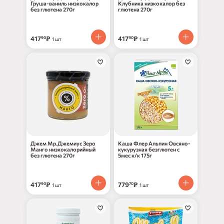
Груша-ваниль низкокалор
Клубника низкокалор без
без глютена 270г
глютена 270г
417
₽
417
₽
90
90
1 шт
1 шт
Джем Мр.Джемиус Зеро
Каша Флер Альпин Овсяно-
Манго низкокалорийный
кукурузная безглютен с
без глютена 270г
5мес к/к 175г
417
₽
779
₽
90
70
1 шт
1 шт