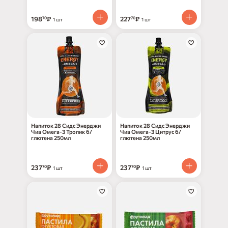
198
₽
227
₽
70
70
1 шт
1 шт
Напиток 28 Сидс Энерджи
Напиток 28 Сидс Энерджи
Чиа Омега-3 Тропик б/
Чиа Омега-3 Цитрус б/
глютена 250мл
глютена 250мл
237
₽
237
₽
70
70
1 шт
1 шт