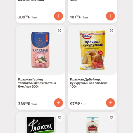
209
₽
187
₽
70
70
1 шт
1 шт
Крахмал Гарнец
Крахмал ДрБейкерс
тапиоковый без глютена
кукурузный без глютена
бум/пак 500г
100г
389
₽
97
₽
70
90
1 шт
1 шт