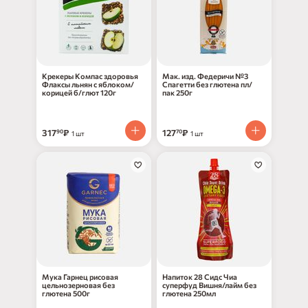
Крекеры Компас здоровья
Мак. изд. Федеричи №3
Флаксы льнян с яблоком/
Спагетти без глютена пл/
корицей б/глют 120г
пак 250г
317
₽
127
₽
90
70
1 шт
1 шт
Мука Гарнец рисовая
Напиток 28 Сидс Чиа
цельнозерновая без
суперфуд Вишня/лайм без
глютена 500г
глютена 250мл