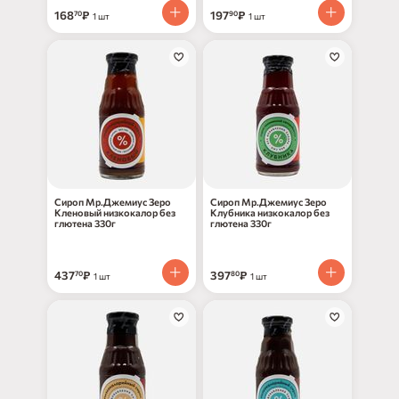
168
₽
197
₽
70
90
1 шт
1 шт
Сироп Мр.Джемиус Зеро
Сироп Мр.Джемиус Зеро
Кленовый низкокалор без
Клубника низкокалор без
глютена 330г
глютена 330г
437
₽
397
₽
70
80
1 шт
1 шт