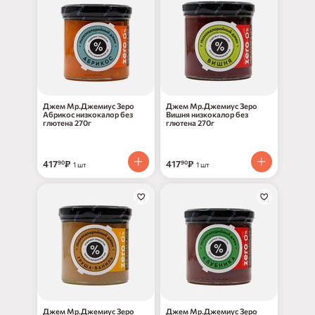
Джем Мр.Джемиус Зеро
Джем Мр.Джемиус Зеро
Абрикос низкокалор без
Вишня низкокалор без
глютена 270г
глютена 270г
417
₽
417
₽
90
90
1 шт
1 шт
Джем Мр.Джемиус Зеро
Джем Мр.Джемиус Зеро