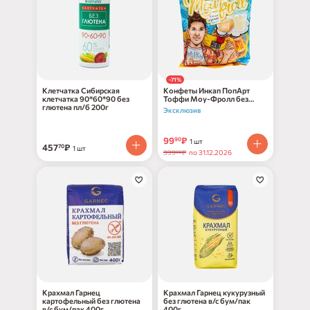
-71%
Клетчатка Сибирская
Конфеты Инкап ПопАрт
клетчатка 90*60*90 без
Тоффи Моу-Фролл без
глютена пл/б 200г
глютена 100г
Эксклюзив
99
₽
90
1 шт
457
₽
70
1 шт
339
₽
по 31.12.2026
90
Крахмал Гарнец
Крахмал Гарнец кукурузный
картофельный без глютена
без глютена в/с бум/пак
в/с бум/пак 400г
400г