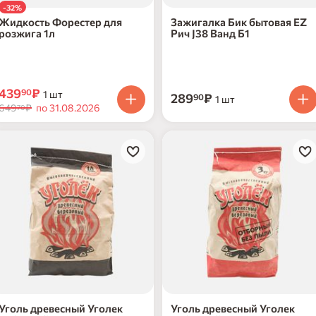
-32%
Жидкость Форестер для
Зажигалка Бик бытовая EZ
розжига 1л
Рич J38 Ванд Б1
439
₽
90
1 шт
289
₽
90
1 шт
649
₽
по 31.08.2026
70
Уголь древесный Уголек
Уголь древесный Уголек