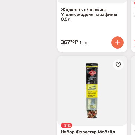
Жидкость д/розжига
Уголек жидкие парафины
0,5л
367
₽
70
1 шт
-31%
Набор Форестер Мобайл