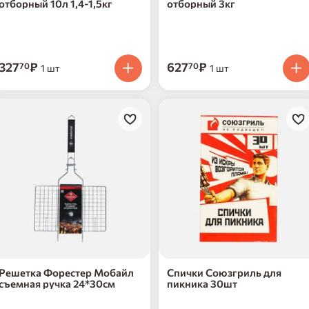
отборный 10л 1,4-1,5кг
отборный 3кг
327
₽
627
₽
70
70
1 шт
1 шт
ет в наличии
нет в наличии
Решетка Форестер Мобайл
Спички Союзгриль для
съемная ручка 24*30см
пикника 30шт