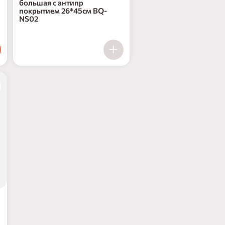
большая с антипр
покрытием 26*45см BQ-
NS02