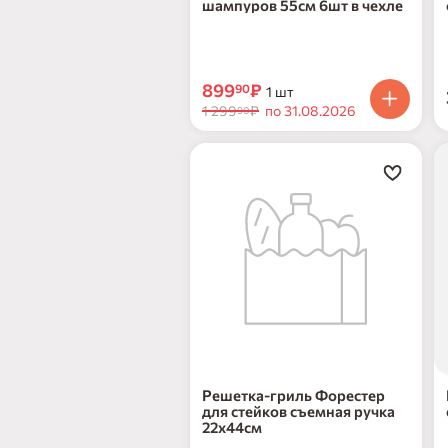
шампуров 55см 6шт в чехле
899
₽
90
1 шт
1 299
₽
по 31.08.2026
90
нет в наличии
н
Решетка-гриль Форестер
для стейков съемная ручка
22х44см