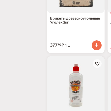
Брикеты древесноугольные
Уголек 2кг
377
₽
70
1 шт