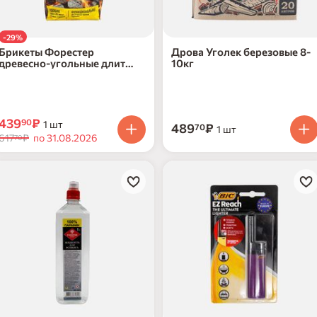
-29%
Брикеты Форестер
Дрова Уголек березовые 8-
древесно-угольные длит
10кг
горения для розжига 1,8кг
439
₽
90
1 шт
489
₽
70
1 шт
617
₽
по 31.08.2026
70