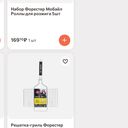
Набор Форестер Мобайл
Роллы для розжига 5шт
169
₽
70
1 шт
нет в наличии
Решетка-гриль Форестер