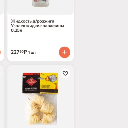
Жидкость д/розжига
Уголек жидкие парафины
0,25л
227
₽
80
1 шт