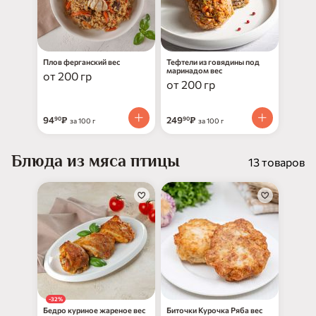
Плов ферганский вес
Тефтели из говядины под
маринадом вес
от 200 гр
от 200 гр
94
₽
249
₽
90
90
за 100 г
за 100 г
Блюда из мяса птицы
13 товаров
-32%
Бедро куриное жареное вес
Биточки Курочка Ряба вес