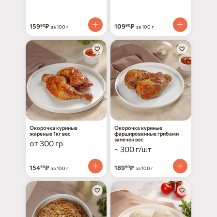
159
₽
109
₽
90
90
за 100 г
за 100 г
Окорочка куриные
Окорочка куриные
жареные 1кг вес
фаршированные грибами
запечен вес
от 300 гр
~ 300 г/шт
154
₽
189
₽
90
90
за 100 г
за 100 г