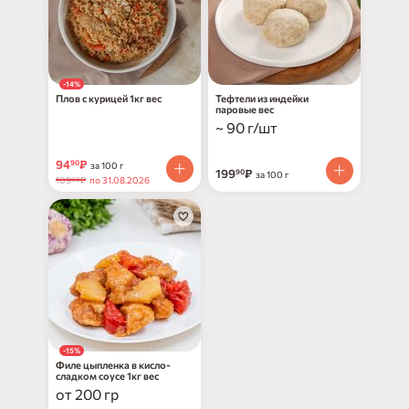
-14%
Плов с курицей 1кг вес
Тефтели из индейки
паровые вес
~ 90 г/шт
94
₽
90
за 100 г
199
₽
90
за 100 г
109
₽
по 31.08.2026
00
-15%
Филе цыпленка в кисло-
сладком соусе 1кг вес
от 200 гр