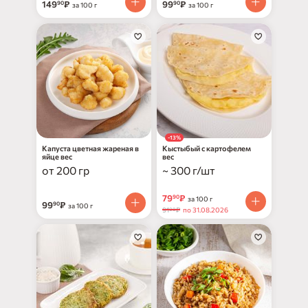
149
₽
99
₽
90
90
за 100 г
за 100 г
-13%
Капуста цветная жареная в
Кыстыбый с картофелем
яйце вес
вес
от 200 гр
~ 300 г/шт
79
₽
90
за 100 г
99
₽
90
за 100 г
91
₽
по 31.08.2026
00