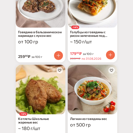
-14%
Говядина в бальзамическом
Голубцы из говядины с
маринаде с луком вес
рисом запеченные под
соусом вес
от 100 гр
~ 150 г/шт
179
₽
90
за 100 г
259
₽
90
за 100 г
209
₽
по 31.08.2026
00
-14%
Котлеты Школьные
Лагман из говядины вес
жареные вес
от 500 гр
~ 180 г/шт