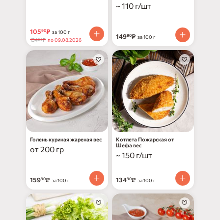
~ 110 г/шт
105
₽
90
за 100 г
149
₽
90
за 100 г
154
₽
по 09.08.2026
00
Голень куриная жареная вес
Котлета Пожарская от
Шефа вес
от 200 гр
~ 150 г/шт
159
₽
134
₽
90
90
за 100 г
за 100 г