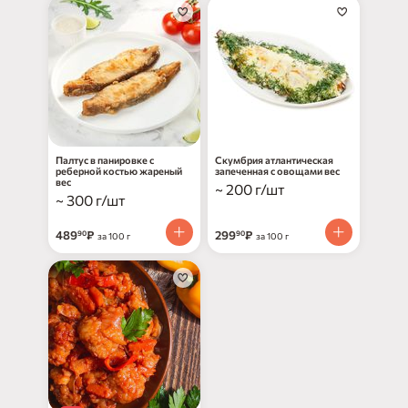
Палтус в панировке с
Скумбрия атлантическая
реберной костью жареный
запеченная с овощами вес
вес
~ 200 г/шт
~ 300 г/шт
489
₽
299
₽
90
90
за 100 г
за 100 г