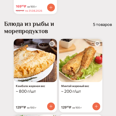
169
₽
90
за 100 г
199
₽
по 31.08.2026
00
Блюда из рыбы и
5 товаров
морепродуктов
Камбала жареная вес
Минтай жареный вес
~ 800 г/шт
~ 200 г/шт
129
₽
129
₽
90
90
за 100 г
за 100 г