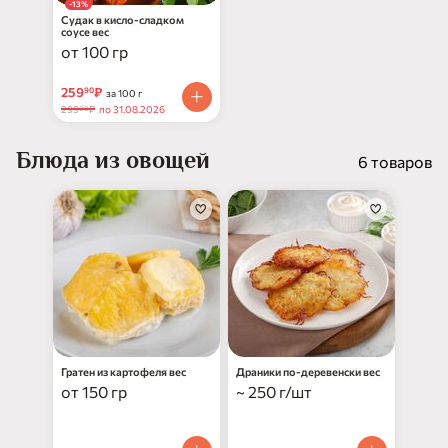
-13%
Судак в кисло-сладком
соусе вес
от 100 гр
259
₽
90
за 100 г
299
₽
по 31.08.2026
00
Блюда из овощей
6 товаров
Гратен из картофеля вес
Драники по-деревенски вес
от 150 гр
~ 250 г/шт