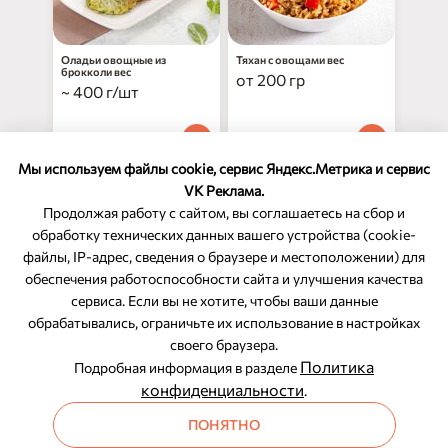
Оладьи овощные из
Тяхан с овощами вес
брокколи вес
от 200 гр
~ 400 г/шт
119
₽
79
₽
90
90
за 100 г
за 100 г
Мы используем файлы cookie, сервис Яндекс.Метрика и сервис
VK Реклама.
Продолжая работу с сайтом, вы соглашаетесь на сбор и
обработку технических данных вашего устройства (cookie-
файлы, IP-адрес, сведения о браузере и местоположении) для
ОБРАТНАЯ СВЯЗЬ
обеспечения работоспособности сайта и улучшения качества
сервиса. Если вы не хотите, чтобы ваши данные
8-800-350-46-10
обрабатывались, ограничьте их использование в настройках
Служба поддержки
своего браузера.
Политика
Подробная информация в разделе
конфиденциальности
.
ПОНЯТНО