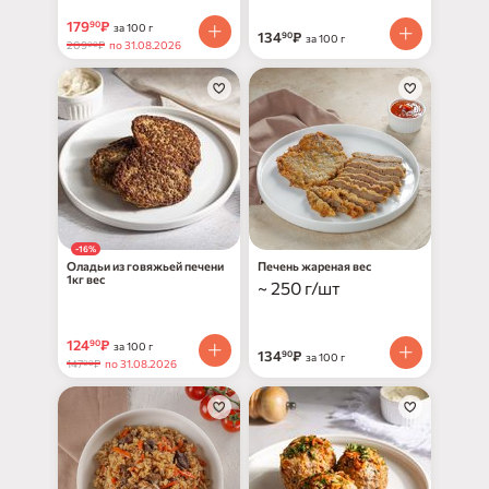
179
₽
90
за 100 г
134
₽
90
за 100 г
209
₽
по 31.08.2026
00
-16%
Оладьи из говяжьей печени
Печень жареная вес
1кг вес
~ 250 г/шт
124
₽
90
за 100 г
134
₽
90
за 100 г
147
₽
по 31.08.2026
00