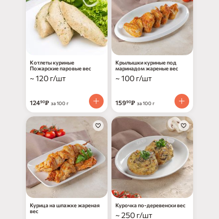
Котлеты куриные
Крылышки куриные под
Пожарские паровые вес
маринадом жареные вес
~ 120 г/шт
~ 100 г/шт
124
₽
159
₽
90
90
за 100 г
за 100 г
Курица на шпажке жареная
Курочка по-деревенски вес
вес
~ 250 г/шт