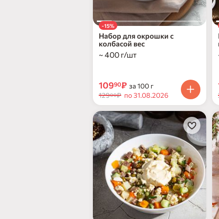
-15%
Набор для окрошки с
колбасой вес
~ 400 г/шт
109
₽
90
за 100 г
129
₽
по 31.08.2026
00