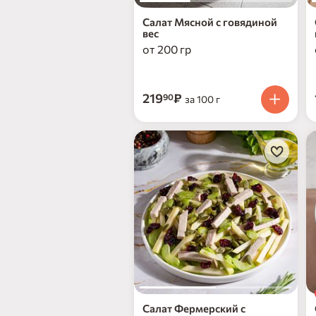
Салат Мясной с говядиной
вес
от 200 гр
219
₽
90
за 100 г
Салат Фермерский с