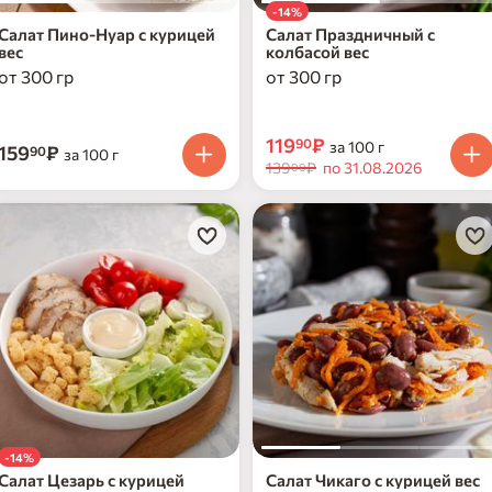
-14%
Салат Пино-Нуар с курицей
Салат Праздничный с
вес
колбасой вес
от 300 гр
от 300 гр
119
₽
90
за 100 г
159
₽
90
за 100 г
139
₽
по 31.08.2026
00
-14%
Салат Цезарь с курицей
Салат Чикаго с курицей вес