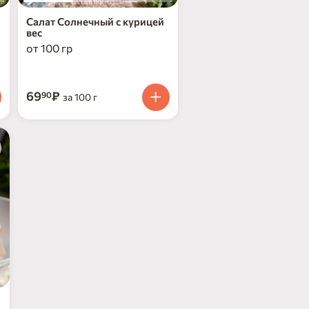
Салат Солнечный с курицей
вес
от 100 гр
69
₽
90
за 100 г