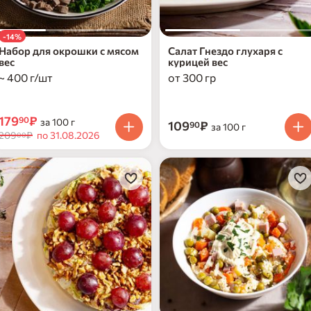
-14%
Набор для окрошки с мясом
Салат Гнездо глухаря с
вес
курицей вес
~ 400 г/шт
от 300 гр
179
₽
90
за 100 г
109
₽
90
за 100 г
209
₽
по 31.08.2026
00