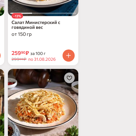
-13%
Салат Министерский с
говядиной вес
от 150 гр
259
₽
90
за 100 г
299
₽
по 31.08.2026
00