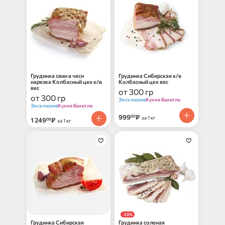
Грудинка свин в чесн
Грудинка Сибирская к/в
нарезка Колбасный цех к/в
Колбасный цех вес
вес
от 300 гр
от 300 гр
Эксклюзив
Кухня Бахетле
Эксклюзив
Кухня Бахетле
999
₽
00
за 1 кг
1 249
₽
00
за 1 кг
-20%
Грудинка Сибирская
Грудинка соленая