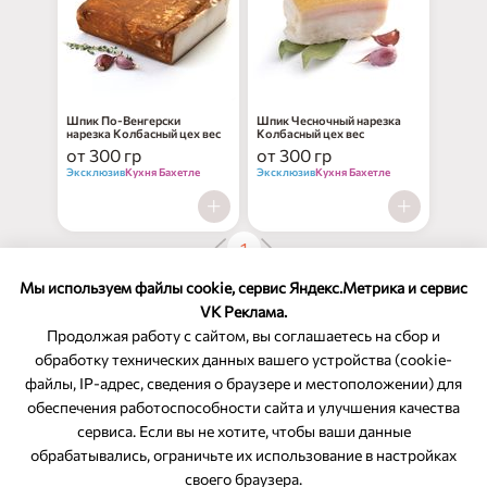
нет в наличии
нет в наличии
Шпик По-Венгерски
Шпик Чесночный нарезка
нарезка Колбасный цех вес
Колбасный цех вес
от 300 гр
от 300 гр
Эксклюзив
Кухня Бахетле
Эксклюзив
Кухня Бахетле
1
Показано 18 из 18 товаров
Мы используем файлы cookie, сервис Яндекс.Метрика и сервис
VK Реклама.
Продолжая работу с сайтом, вы соглашаетесь на сбор и
обработку технических данных вашего устройства (cookie-
файлы, IP-адрес, сведения о браузере и местоположении) для
ОБРАТНАЯ СВЯЗЬ
обеспечения работоспособности сайта и улучшения качества
сервиса. Если вы не хотите, чтобы ваши данные
8-800-350-46-10
обрабатывались, ограничьте их использование в настройках
Служба поддержки
своего браузера.