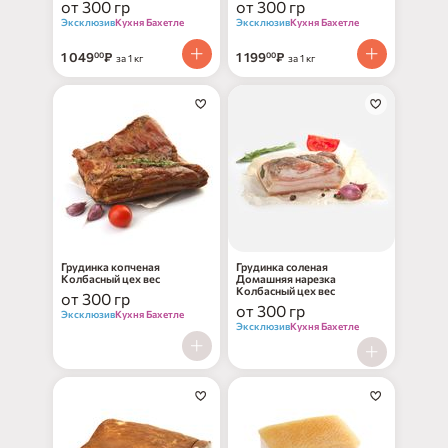
от 300 гр
от 300 гр
Эксклюзив
Кухня Бахетле
Эксклюзив
Кухня Бахетле
1 049
₽
1 199
₽
00
00
за 1 кг
за 1 кг
нет в наличии
нет в наличии
Грудинка копченая
Грудинка соленая
Колбасный цех вес
Домашняя нарезка
Колбасный цех вес
от 300 гр
от 300 гр
Эксклюзив
Кухня Бахетле
Эксклюзив
Кухня Бахетле