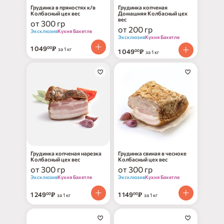
Грудинка в пряностях к/в
Грудинка копченая
Колбасный цех вес
Домашняя Колбасный цех
вес
от 300 гр
от 200 гр
Эксклюзив
Кухня Бахетле
Эксклюзив
Кухня Бахетле
1 049
₽
00
за 1 кг
1 049
₽
00
за 1 кг
Грудинка копченая нарезка
Грудинка свиная в чесноке
Колбасный цех вес
Колбасный цех вес
от 300 гр
от 300 гр
Эксклюзив
Кухня Бахетле
Эксклюзив
Кухня Бахетле
1 249
₽
1 149
₽
00
00
за 1 кг
за 1 кг