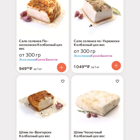
Сало соленое По-
Сало соленое по-Украински
московски Колбасный цех
Колбасный цех вес
вес
от 300 гр
от 300 гр
Эксклюзив
Кухня Бахетле
Эксклюзив
Кухня Бахетле
1 049
₽
00
за 1 кг
949
₽
00
за 1 кг
Шпик по-Венгерски
Шпик Чесночный
Колбасный цех вес
Колбасный цех вес