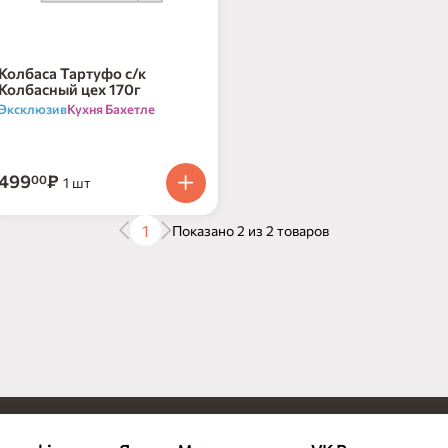
Колбаса Тартуфо с/к
Колбасный цех 170г
Эксклюзив
Кухня Бахетле
499
₽
00
1 шт
1
Показано 2 из 2 товаров