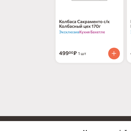
Колбаса Сакраменто с/к
Колбасный цех 170г
Эксклюзив
Кухня Бахетле
499
₽
00
1 шт