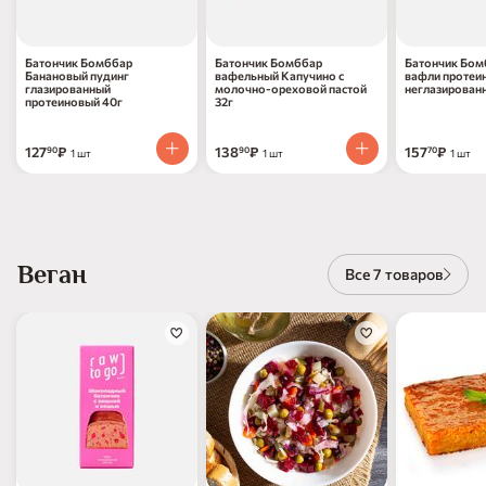
Батончик Бомббар
Батончик Бомббар
Батончик Бом
Банановый пудинг
вафельный Капучино с
вафли протеи
глазированный
молочно-ореховой пастой
неглазирован
протеиновый 40г
32г
127
₽
138
₽
157
₽
90
90
70
1 шт
1 шт
1 шт
Веган
Все 7 товаров