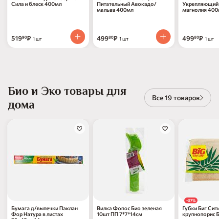
Сила и блеск 400мл
Питательный Авокадо/
Укрепляющий
мальва 400мл
магнолия 400
519
₽
499
₽
499
₽
90
80
80
1 шт
1 шт
1 шт
Био и Эко товары для
Все 19 товаров
дома
-37%
Бумага д/выпечки Паклан
Вилка Фопос Био зеленая
Губки Биг Сит
Фор Натура в листах
10шт ПП 7*7*14см
крупнопорис 