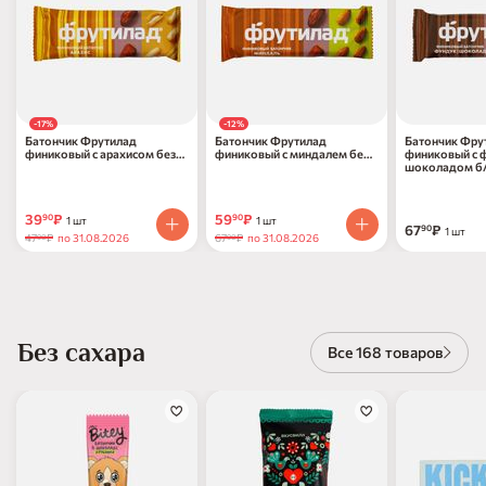
-17%
-12%
Батончик Фрутилад
Батончик Фрутилад
Батончик Фру
финиковый с арахисом без
финиковый с миндалем без
финиковый с 
глютена 42г
глютена 42г
шоколадом б/
39
₽
59
₽
90
90
1 шт
1 шт
67
₽
90
1 шт
47
₽
по 31.08.2026
67
₽
по 31.08.2026
90
90
Без сахара
Все 168 товаров