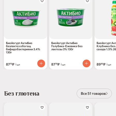
Биойогурт АктиБио
Биойогурт АктиБио
Биойогурт Ак
безлактоз обогащ
Голубика-Ежевика без
Клубника без 
бифидобактериями 3.4%
лактозы 3% 130г
сахара 1.5% 2
130г
87
₽
87
₽
89
₽
70
70
90
1 шт
1 шт
1 шт
Без глютена
Все 51 товаров