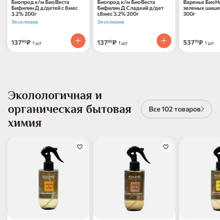
Биопрод к/м БиоВеста
Биопрод к/м БиоВеста
Варенье БиоН
Бифилин Д д/детей с 8мес
Бифилин Д Сладкий д/дет
зеленых шишек
3.2% 200г
с8мес 3.2% 200г
300г
Эксклюзив
Эксклюзив
137
₽
137
₽
537
₽
90
90
70
1 шт
1 шт
1 шт
Эколологичная и
органическая бытовая
Все 102 товаров
химия