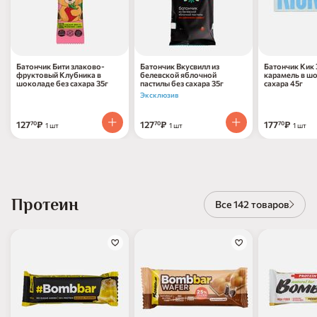
Батончик Бити злаково-
Батончик Вкусвилл из
Батончик Кик
фруктовый Клубника в
белевской яблочной
карамель в ш
шоколаде без сахара 35г
пастилы без сахара 35г
сахара 45г
Эксклюзив
127
₽
127
₽
177
₽
70
70
70
1 шт
1 шт
1 шт
Протеин
Все 142 товаров