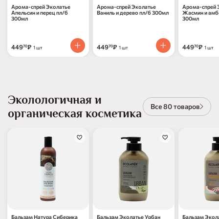
Арома-спрей Эколатье
Арома-спрей Эколатье
Арома-спрей 
Апельсин и перец пл/б
Ваниль и дерево пл/б 300мл
Жасмин и амб
300мл
300мл
449
₽
449
₽
449
₽
70
70
70
1 шт
1 шт
1 шт
Эколологичная и
Все 80 товаров
органическая косметика
Бальзам Натура Сиберика
Бальзам Эколатье Урбан
Бальзам Экол