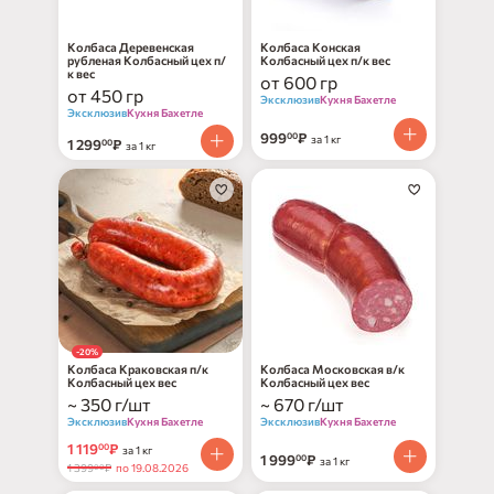
Колбаса Деревенская
Колбаса Конская
рубленая Колбасный цех п/
Колбасный цех п/к вес
к вес
от 600 гр
от 450 гр
Эксклюзив
Кухня Бахетле
Эксклюзив
Кухня Бахетле
999
₽
00
за 1 кг
1 299
₽
00
за 1 кг
-20%
Колбаса Краковская п/к
Колбаса Московская в/к
Колбасный цех вес
Колбасный цех вес
~ 350 г/шт
~ 670 г/шт
Эксклюзив
Кухня Бахетле
Эксклюзив
Кухня Бахетле
1 119
₽
00
за 1 кг
1 999
₽
00
за 1 кг
1 399
₽
по 19.08.2026
00