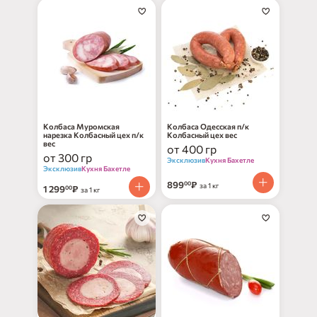
Колбаса Муромская
Колбаса Одесская п/к
нарезка Колбасный цех п/к
Колбасный цех вес
вес
от 400 гр
от 300 гр
Эксклюзив
Кухня Бахетле
Эксклюзив
Кухня Бахетле
899
₽
00
за 1 кг
1 299
₽
00
за 1 кг