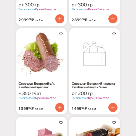
от 300 гр
от 300 гр
Эксклюзив
Кухня Бахетле
Эксклюзив
Кухня Бахетле
2 999
₽
2 899
₽
00
00
за 1 кг
за 1 кг
Сервелат Боярский в/к
Сервелат Боярский нарезка
Колбасный цех вес
Колбасный цех к/в вес
~ 350 г/шт
от 200 гр
Эксклюзив
Кухня Бахетле
Эксклюзив
Кухня Бахетле
1 399
₽
1 499
₽
00
00
за 1 кг
за 1 кг