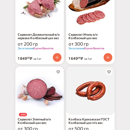
Сервелат Деликатесный в/к
Сервелат Итиль в/к
нарезка Колбасный цех вес
Колбасный цех вес
от 200 гр
от 300 гр
Эксклюзив
Кухня Бахетле
Эксклюзив
Кухня Бахетле
1 849
₽
1 649
₽
00
00
за 1 кг
за 1 кг
-20%
нет в наличии
Сервелат Элитный в/к
Колбаса Краковская ГОСТ
Колбасный цех вес
Колбасный цех п/к вес
от 300 гр
от 500 гр