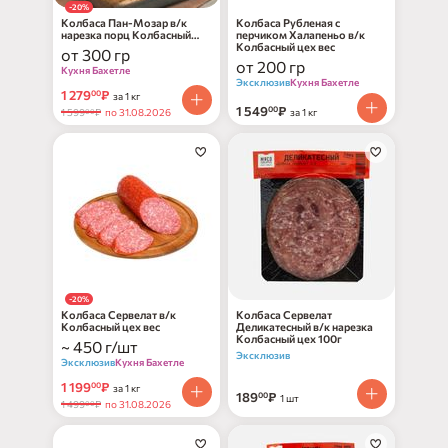
-20%
Колбаса Пан-Мозар в/к
Колбаса Рубленая с
нарезка порц Колбасный
перчиком Халапеньо в/к
цех вес
Колбасный цех вес
от 300 гр
от 200 гр
Кухня Бахетле
Эксклюзив
Кухня Бахетле
1 279
₽
00
за 1 кг
1 549
₽
00
1 599
₽
по 31.08.2026
за 1 кг
00
-20%
Колбаса Сервелат в/к
Колбаса Сервелат
Колбасный цех вес
Деликатесный в/к нарезка
Колбасный цех 100г
~ 450 г/шт
Эксклюзив
Эксклюзив
Кухня Бахетле
1 199
₽
00
за 1 кг
189
₽
00
1 шт
1 499
₽
по 31.08.2026
00