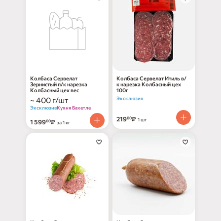
Колбаса Сервелат
Колбаса Сервелат Итиль в/
Зернистый п/к нарезка
к нарезка Колбасный цех
Колбасный цех вес
100г
~ 400 г/шт
Эксклюзив
Эксклюзив
Кухня Бахетле
219
₽
00
1 шт
1 599
₽
00
за 1 кг