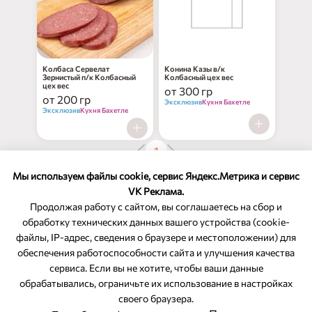
нет в наличии
нет в наличии
Колбаса Сервелат
Конина Казы в/к
Зернистый п/к Колбасный
Колбасный цех вес
цех вес
от 300 гр
от 200 гр
Эксклюзив
Кухня Бахетле
Эксклюзив
Кухня Бахетле
1
Показано 30 из 30 товаров
Мы используем файлы cookie, сервис Яндекс.Метрика и сервис
VK Реклама.
Продолжая работу с сайтом, вы соглашаетесь на сбор и
обработку технических данных вашего устройства (cookie-
файлы, IP-адрес, сведения о браузере и местоположении) для
ОБРАТНАЯ СВЯЗЬ
обеспечения работоспособности сайта и улучшения качества
сервиса. Если вы не хотите, чтобы ваши данные
8-800-350-46-10
обрабатывались, ограничьте их использование в настройках
Служба поддержки
своего браузера.