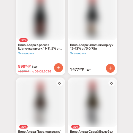
-30%
Вино Агора Красная
Вино Агора Охотники кр сух
Шапочка кр сух 11-11.5% ст/
12-13% ст/б 0,75л
б 0,75л
Эксклюзив
Эксклюзив
899
₽
00
1 шт
1 477
₽
70
1 шт
1 287
₽
по 09.08.2026
80
-30%
-30%
Вино Агора Пирожки роз п/
Вино Агора Серый Волк бел