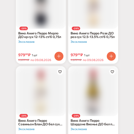
-29%
-29%
Вино Амиго Перро Мерло
Вино Амиго Перро Розе ДО
ДО кр сух 12-13% ст/б 0,75л
роз сух 12.5-13.5% ст/б 0,75л
Эксклюзив
Эксклюзив
979
₽
979
₽
00
00
1 шт
1 шт
1 377
₽
по 09.08.2026
1 377
₽
по 09.08.2026
70
70
-29%
-29%
Вино Амиго Перро
Вино Амиго Перро
Совиньон Блан ДО бел сух
Шардоне Вионье ДО бел п/
11-12% ст/б 0,75л
сух 12-13% ст/б 0,75л
Эксклюзив
Эксклюзив