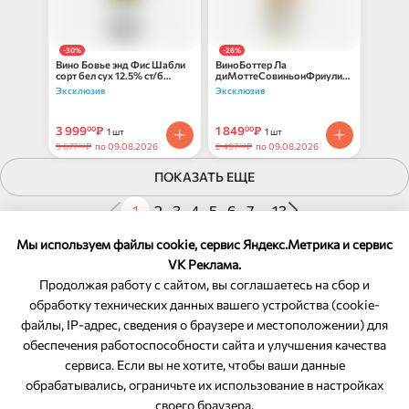
-30%
-26%
Вино Бовье энд Фис Шабли
ВиноБоттер Ла
сорт бел сух 12.5% ст/б
диМоттеСовиньонФриули
0,75л
Граве ДОК бел п/сух11.5-
Эксклюзив
Эксклюзив
12%ст/б0,75
3 999
₽
1 849
₽
00
00
1 шт
1 шт
5 677
₽
по 09.08.2026
2 497
₽
по 09.08.2026
70
70
ПОКАЗАТЬ ЕЩЕ
1
2
3
4
5
6
7
...
13
Показано 30 из 364 товаров
Мы используем файлы cookie, сервис Яндекс.Метрика и сервис
VK Реклама.
Продолжая работу с сайтом, вы соглашаетесь на сбор и
обработку технических данных вашего устройства (cookie-
файлы, IP-адрес, сведения о браузере и местоположении) для
ОБРАТНАЯ СВЯЗЬ
обеспечения работоспособности сайта и улучшения качества
сервиса. Если вы не хотите, чтобы ваши данные
8-800-350-46-10
обрабатывались, ограничьте их использование в настройках
Служба поддержки
своего браузера.