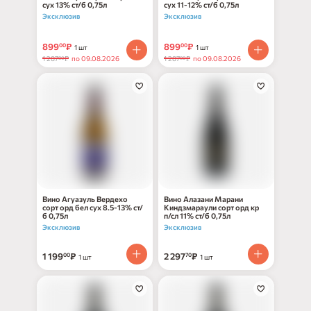
сух 13% ст/б 0,75л
сух 11-12% ст/б 0,75л
Эксклюзив
Эксклюзив
899
₽
899
₽
00
00
1 шт
1 шт
1 287
₽
по 09.08.2026
1 287
₽
по 09.08.2026
80
80
Вино Агуазуль Вердехо
Вино Алазани Марани
сорт орд бел сух 8.5-13% ст/
Киндзмараули сорт орд кр
б 0,75л
п/сл 11% ст/б 0,75л
Эксклюзив
Эксклюзив
1 199
₽
2 297
₽
00
70
1 шт
1 шт